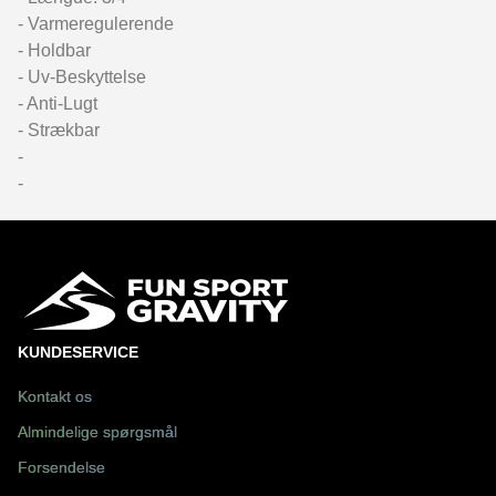
- Varmeregulerende
- Holdbar
- Uv-Beskyttelse
- Anti-Lugt
- Strækbar
-
-
KUNDESERVICE
Kontakt os
Almindelige spørgsmål
Forsendelse