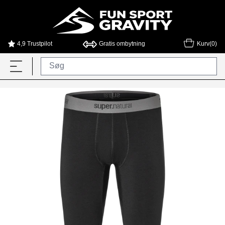
4,9 Trustpilot
Gratis ombytning
Kurv(0)