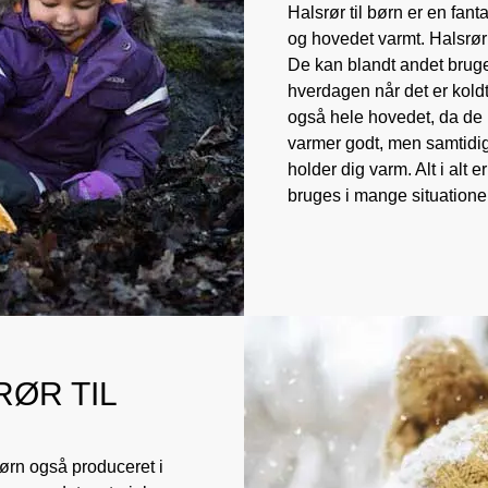
Halsrør til børn er en fan
og hovedet varmt. Halsrør 
De kan blandt andet bruge
hverdagen når det er kol
også hele hovedet, da de k
varmer godt, men samtidig
holder dig varm. Alt i alt e
bruges i mange situation
RØR TIL
børn også produceret i