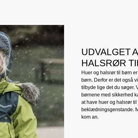
UDVALGET 
HALSRØR TI
Huer og halsrør til børn e
børn. Derfor er det også vig
tilbyde lige det du søger.
børnene med sikkerhed kan 
at have huer og halsrør til
beklædningsgenstande. Med
kom an.