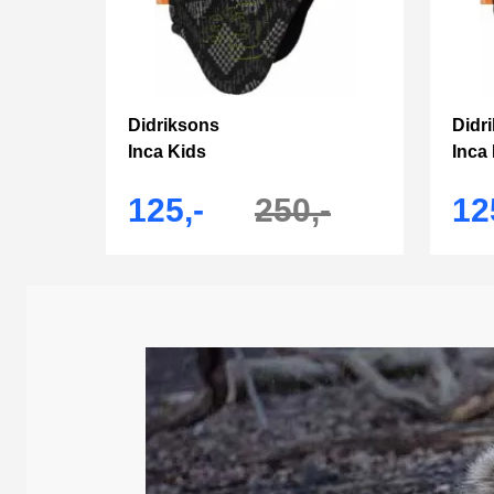
Didriksons
Didr
Inca Kids
Inca
125,-
250,-
12