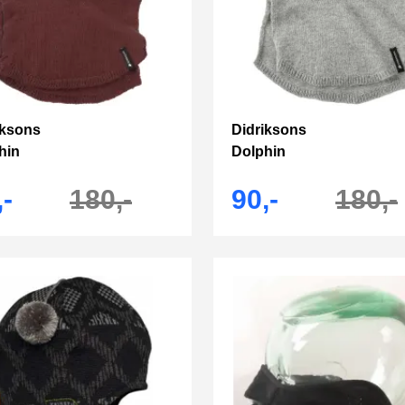
iksons
Didriksons
hin
Dolphin
,-
180,-
90,-
180,-