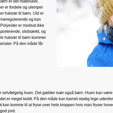
 børn er det materialer,
Der er fordele og ulemper
 halsrør til børn. Uld er
armeregulerende og kan
Polyester er modsat ikke
porterende, slidstærkt, og
gle halsrør til børn kommer
erialer. På den måde får
er selvfølgelig huen. Det gælder især også børn. Huen kan være m
det er meget koldt. På den måde kan barnet stadig lege udenfor 
t kan komme til at fryse over hele kroppen hvis man fryser hove
 god jord.