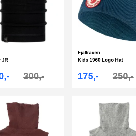
Fjällräven
r JR
Kids 1960 Logo Hat
0,-
300,-
175,-
250,-