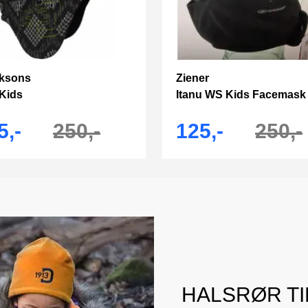
iksons
Ziener
 Kids
Itanu WS Kids Facemask
5,-
250,-
125,-
250,-
HALSRØR TI