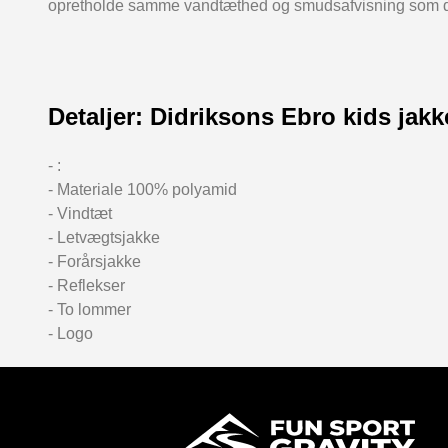
opretholde samme vandtæthed og smudsafvisning som da
Detaljer: Didriksons Ebro kids jak
- :
- Materiale 100% polyamid
- Vindtæt
- Letvægtsjakke
- Forårsjakke
- Reflekser
- To lommer
- Logo