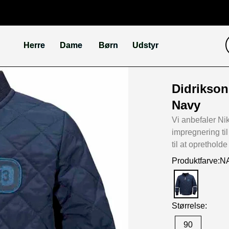
Herre
Dame
Børn
Udstyr
Didrikson
Navy
Vi anbefaler N
impregnering ti
til at oprethol
Produktfarve:N
Størrelse:
90