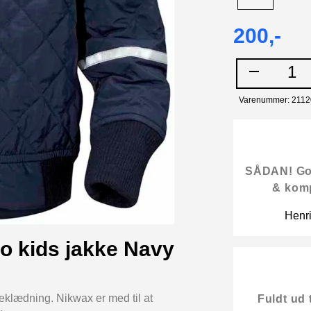
200,-
1
Varenummer: 211
SÅDAN! Gode
& kom
Henr
o kids jakke Navy
eklædning. Nikwax er med til at
Fuldt ud 