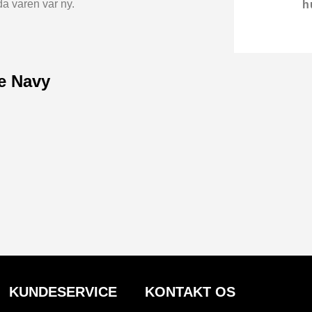
 varen var ny.
h
ke Navy
KUNDESERVICE
KONTAKT OS