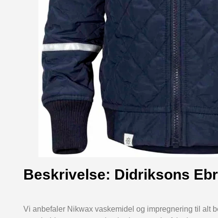
Beskrivelse: Didriksons Ebr
Vi anbefaler Nikwax vaskemidel og impregnering til alt b