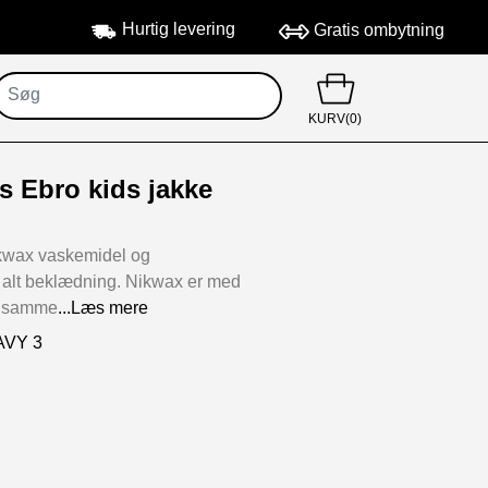
Hurtig levering
Gratis ombytning
KURV(0)
s Ebro kids jakke
ikwax vaskemidel og
l alt beklædning. Nikwax er med
de samme
...Læs mere
AVY 3