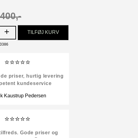
400,-
TILFØJ KURV
20386
⭐⭐⭐⭐⭐
 priser, hurtig levering
petent kundeservice
ik Kaustrup Pedersen
⭐⭐⭐⭐⭐
tilfreds. Gode priser og