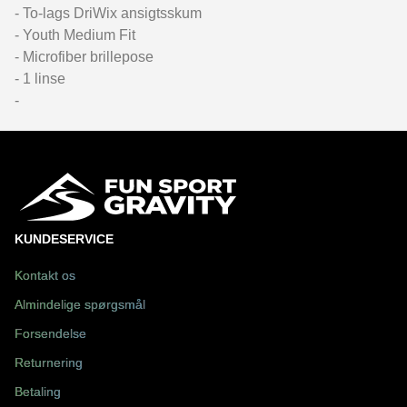
- To-lags DriWix ansigtsskum
- Youth Medium Fit
- Microfiber brillepose
- 1 linse
-
KUNDESERVICE
Kontakt os
Almindelige spørgsmål
Forsendelse
Returnering
Betaling