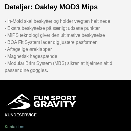
Detaljer: Oakley MOD3 Mips
- In-Mold skal beskytter og holder vægten helt nede
- Ekstra beskyttelse på særligt udsatte punkter
- MIPS teknologi giver den ultimative beskyttelse
- BOA Fit System lader dig justere pasformen
- Aftagelige øreklapper
- Magnetisk hagespænde
- Modular Brim System (MBS) sikrer, at hjelmen altid
passer dine goggles.
KUNDESERVICE
Kontakt os