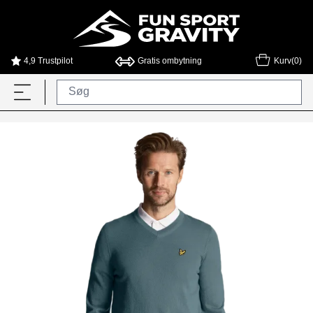
4,9 Trustpilot
Gratis ombytning
Kurv(0)