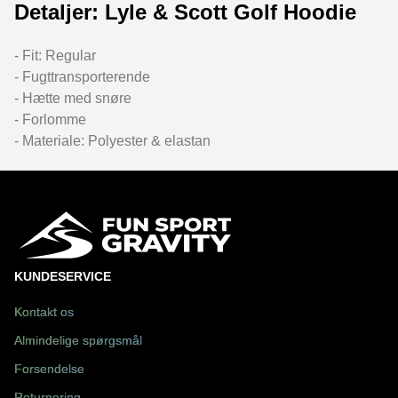
Detaljer: Lyle & Scott Golf Hoodie
- Fit: Regular
- Fugttransporterende
- Hætte med snøre
- Forlomme
- Materiale: Polyester & elastan
KUNDESERVICE
Kontakt os
Almindelige spørgsmål
Forsendelse