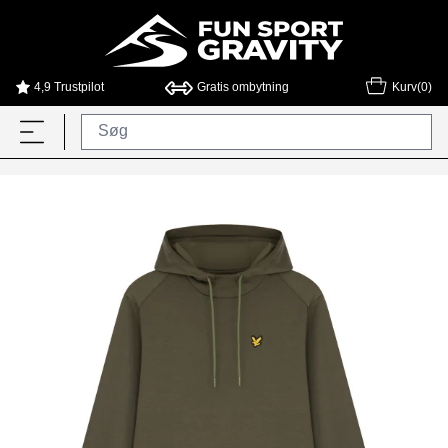
4,9 Trustpilot
Gratis ombytning
Kurv(0)