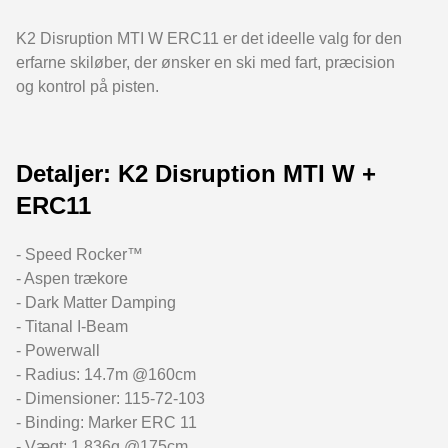
K2 Disruption MTI W ERC11 er det ideelle valg for den
erfarne skiløber, der ønsker en ski med fart, præcision
og kontrol på pisten.
Detaljer: K2 Disruption MTI W +
ERC11
- Speed Rocker™
- Aspen trækore
- Dark Matter Damping
- Titanal I-Beam
- Powerwall
- Radius: 14.7m @160cm
- Dimensioner: 115-72-103
- Binding: Marker ERC 11
- Vægt: 1.836g @175cm