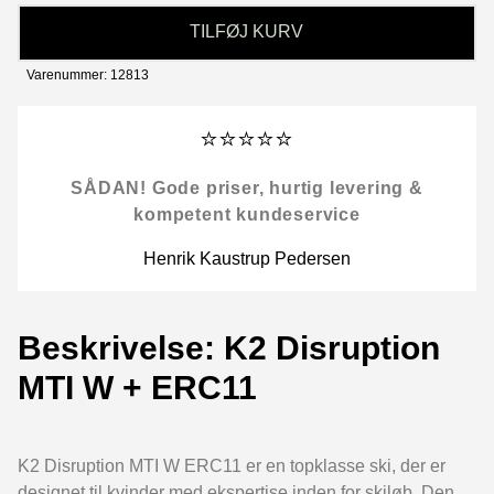
TILFØJ KURV
Varenummer: 12813
⭐⭐⭐⭐⭐
SÅDAN! Gode priser, hurtig levering &
kompetent kundeservice
Henrik Kaustrup Pedersen
Beskrivelse: K2 Disruption
MTI W + ERC11
K2 Disruption MTI W ERC11 er en topklasse ski, der er
designet til kvinder med ekspertise inden for skiløb. Den