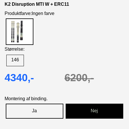
K2 Disruption MTI W + ERC11
Produktfarve:Ingen farve
Størrelse:
146
4340,-
6200,-
Montering af binding.
Ja
Nej