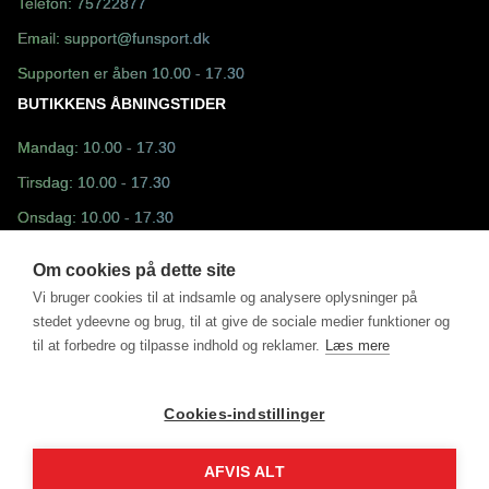
Telefon:
75722877
Email:
support@funsport.dk
Supporten er åben 10.00 - 17.30
BUTIKKENS ÅBNINGSTIDER
Mandag: 10.00 - 17.30
Tirsdag: 10.00 - 17.30
Onsdag: 10.00 - 17.30
Torsdag: 10.00 - 17.30
Om cookies på dette site
Fredag: 10.30 - 17.30
Vi bruger cookies til at indsamle og analysere oplysninger på
stedet ydeevne og brug, til at give de sociale medier funktioner og
Lørdag: 10.00 - 13.00
til at forbedre og tilpasse indhold og reklamer.
Læs mere
Søndag: Lukket
Cookies-indstillinger
AFVIS ALT