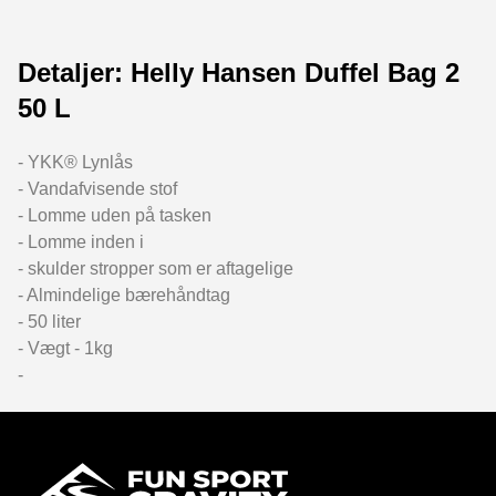
Detaljer: Helly Hansen Duffel Bag 2
50 L
- YKK® Lynlås
- Vandafvisende stof
- Lomme uden på tasken
- Lomme inden i
- skulder stropper som er aftagelige
- Almindelige bærehåndtag
- 50 liter
- Vægt - 1kg
-