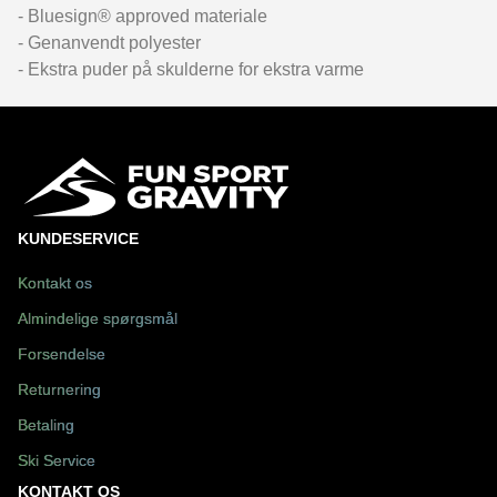
- Bluesign® approved materiale
- Genanvendt polyester
- Ekstra puder på skulderne for ekstra varme
KUNDESERVICE
Kontakt os
Almindelige spørgsmål
Forsendelse
Returnering
Betaling
Ski Service
KONTAKT OS