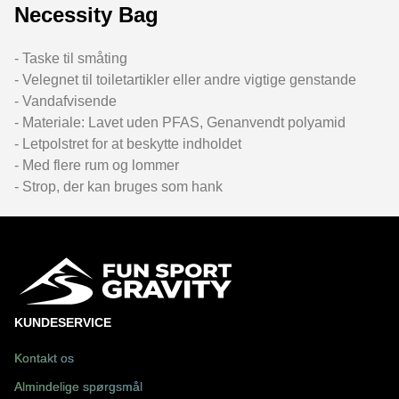
Necessity Bag
- Taske til småting
- Velegnet til toiletartikler eller andre vigtige genstande
- Vandafvisende
- Materiale: Lavet uden PFAS, Genanvendt polyamid
- Letpolstret for at beskytte indholdet
- Med flere rum og lommer
- Strop, der kan bruges som hank
KUNDESERVICE
Kontakt os
Almindelige spørgsmål