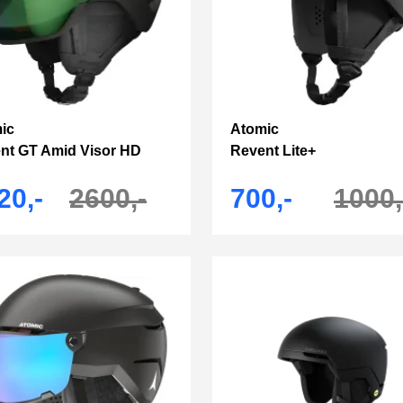
ic
Atomic
nt GT Amid Visor HD
Revent Lite+
20,-
2600,-
700,-
1000,