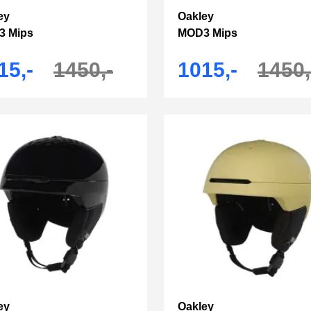
ey
Oakley
3 Mips
MOD3 Mips
15,-
1450,-
1015,-
1450,
ey
Oakley