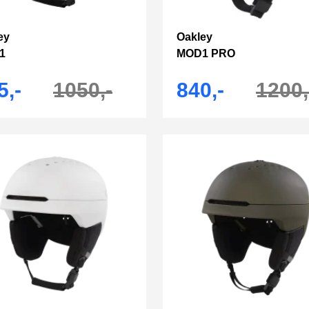
ey
Oakley
1
MOD1 PRO
5,-
1050,-
840,-
1200,