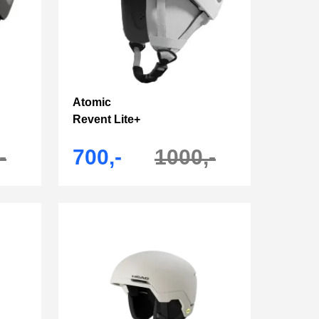
Atomic
Revent Lite+
-
700,-
1000,-