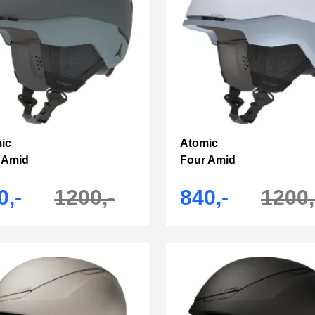
ic
Atomic
 Amid
Four Amid
0,-
1200,-
840,-
1200,