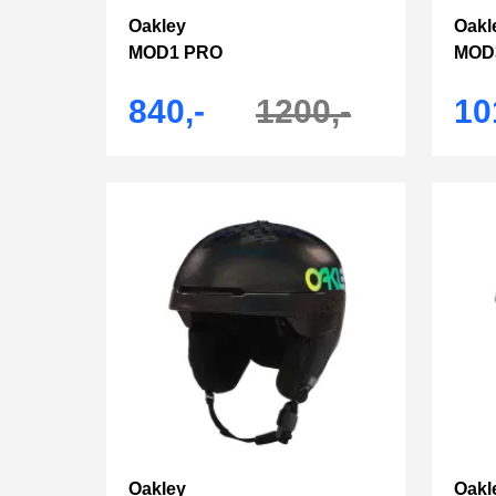
Oakley
Oakl
MOD1 PRO
MOD
840,-
1200,-
10
Oakley
Oakl