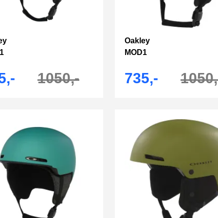
ey
Oakley
1
MOD1
5,-
1050,-
735,-
1050,