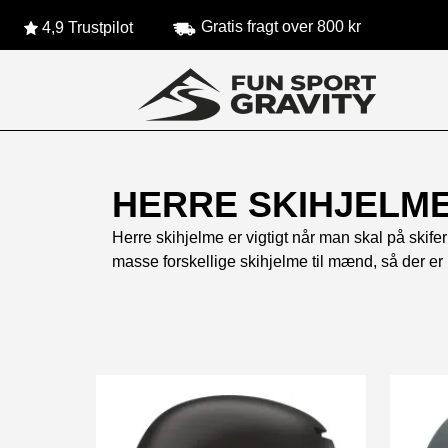
Gratis fragt over 800 kr
4,9 Trustpilot
HERRE SKIHJELM
Herre skihjelme er vigtigt når man skal på skife
masse forskellige skihjelme til mænd, så der er l