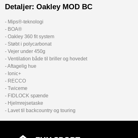
Detaljer: Oakley MOD BC
- Mips®-teknologi
- BOA®
- Oakley 360 fit system
- Støbt i polycarbonat
- Vejer under 450g
- Ventilation både til briller og hovedet
- Aftagelig hue
- Ionic+
- RECCO
- Twiceme
- FIDLOCK spænde
- Hjelmrejsetaske
- Lavet til backcountry og touring