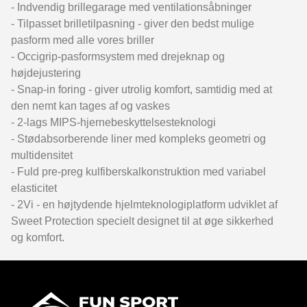
- Indvendig brillegarage med ventilationsåbninger
- Tilpasset brilletilpasning - giver den bedst mulige
pasform med alle vores briller
- Occigrip-pasformsystem med drejeknap og
højdejustering
- Snap-in foring - giver utrolig komfort, samtidig med at
den nemt kan tages af og vaskes
- 2-lags MIPS-hjernebeskyttelsesteknologi
- Stødabsorberende liner med kompleks geometri og
multidensitet
- Fuld pre-preg kulfiberskalkonstruktion med variabel
elasticitet
- 2Vi - en højtydende hjelmteknologiplatform udviklet af
Sweet Protection specielt designet til at øge sikkerhed
og komfort.