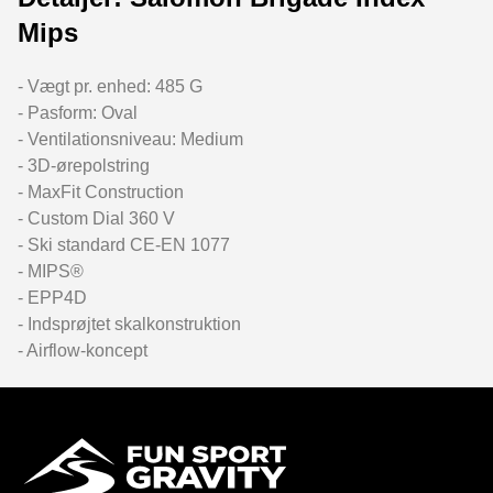
Mips
- Vægt pr. enhed: 485 G
- Pasform: Oval
- Ventilationsniveau: Medium
- 3D-ørepolstring
- MaxFit Construction
- Custom Dial 360 V
- Ski standard CE-EN 1077
- MIPS®
- EPP4D
- Indsprøjtet skalkonstruktion
- Airflow-koncept