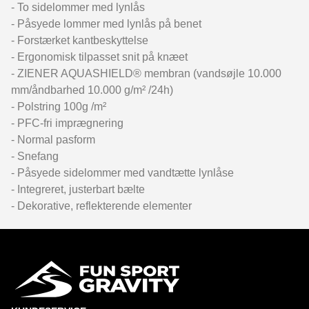
- To sidelommer med lynlås
- Påsyede lommer med lynlås på benet
- Forstærket kantbeskyttelse
- Ergonomisk tilpasset snit på knæet
- ZIENER AQUASHIELD® membran (vandsøjle 10.000
mm/åndbarhed 10.000 g/m² /24h)
- Polstring 100g /m²
- PFC-fri imprægnering
- Normal pasform
- Snefang
- Påsyede sidelommer med vandtætte lynlåse
- Integreret, justerbart bælte
- Dekorative, reflekterende elementer