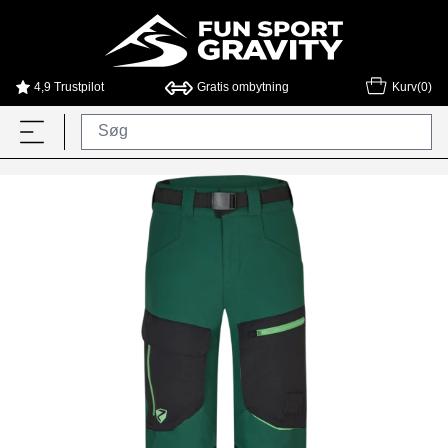
4,9 Trustpilot
Gratis ombytning
Kurv(0)