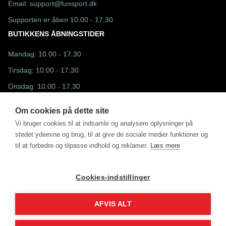
Email:
support@funsport.dk
Supporten er åben 10.00 - 17.30
BUTIKKENS ÅBNINGSTIDER
Mandag: 10.00 - 17.30
Tirsdag: 10.00 - 17.30
Onsdag: 10.00 - 17.30
Torsdag: 10.00 - 17.30
Om cookies på dette site
Fredag: 10.30 - 17.30
Vi bruger cookies til at indsamle og analysere oplysninger på
stedet ydeevne og brug, til at give de sociale medier funktioner og
Lørdag: 10.00 - 13.00
til at forbedre og tilpasse indhold og reklamer.
Læs mere
Søndag: Lukket
Cookies-indstillinger
AFVIS ALT
©2025 - Fun Sport ApS drevet af MM Sports Trading ApS