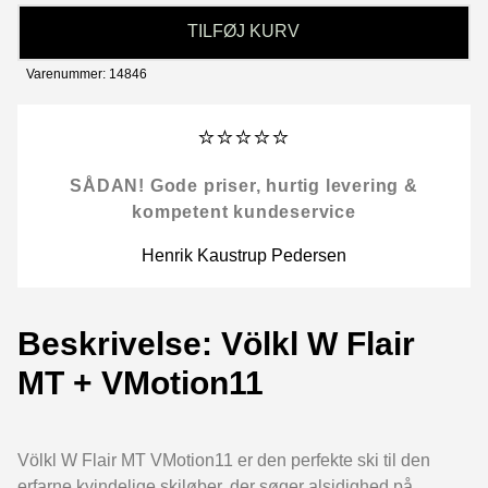
TILFØJ KURV
Varenummer: 14846
⭐⭐⭐⭐⭐
SÅDAN! Gode priser, hurtig levering &
kompetent kundeservice
Henrik Kaustrup Pedersen
Beskrivelse: Völkl W Flair
MT + VMotion11
Völkl W Flair MT VMotion11 er den perfekte ski til den
erfarne kvindelige skiløber, der søger alsidighed på