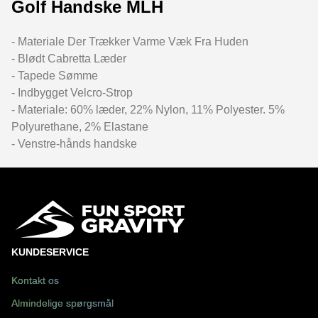
Golf Handske MLH
- Materiale Der Trækker Varme Væk Fra Huden
- Blødt Cabretta Læder
- Tapede Sømme
- Indbygget Velcro-Strop
- Materiale: 60% læder, 22% Nylon, 11% Polyester. 5%
Polyurethane, 2% Elastane
- Venstre-hånds handske
KUNDESERVICE
Kontakt os
Almindelige spørgsmål