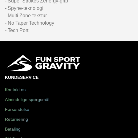
- Super Strokes Zenergy-grip
- Spyne-teknologi
- Multi Zone-tekstur
- No Taper Technology
- Tech Port
KUNDESERVICE
Kontakt os
Almindelige spørgsmål
Forsendelse
Returnering
Betaling