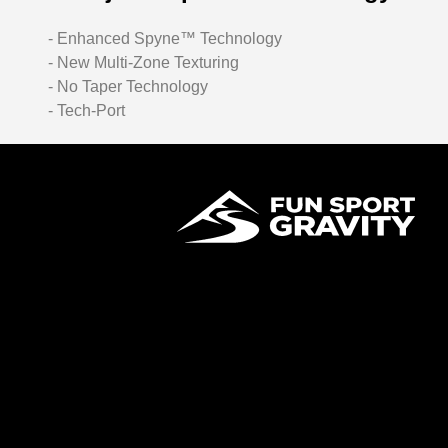
- Enhanced Spyne™ Technology
- New Multi-Zone Texturing
- No Taper Technology
- Tech-Port