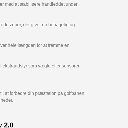
r med at stabilisere håndleddet under
erede zoner, der giver en behagelig og
over hele længden for at fremme en
af ekstraudstyr som vægte eller sensorer
il at forbedre din præstation på golfbanen
gheder.
 2,0