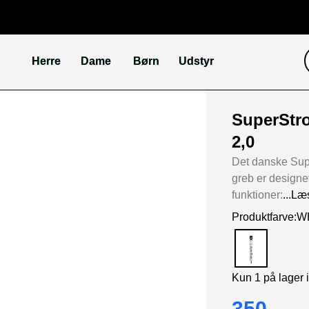
Herre
Dame
Børn
Udstyr
SuperStr
2,0
Det danske Sup
greb er design
funktioner:
...Læ
Produktfarve:
Kun 1 på lager 