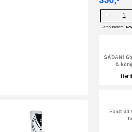
350,-
1
Varenummer: 142
SÅDAN! Gode
& kom
Henr
Fuldt ud 
h