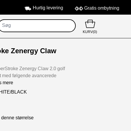
Hurtig levering
Gratis ombytning
KURV(0)
oke Zenergy Claw
erStroke Zenergy Claw 2.0 golf
et med følgende avancerede
s mere
WHITE/BLACK
i denne størrelse