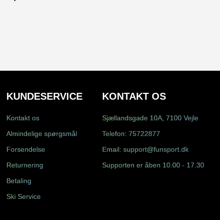
KUNDESERVICE
KONTAKT OS
Kontakt os
Sjællandsgade 10A, 7100 Vejle
Almindelige spørgsmål
Telefon:
75722877
Forsendelse
Email:
support@funsport.dk
Returnering
Supporten er åben 10.00 - 17.30
Betaling
Ski Service