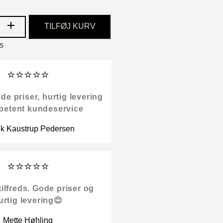
TILFØJ KURV
65
⭐⭐⭐⭐⭐
 priser, hurtig levering
petent kundeservice
ik Kaustrup Pedersen
⭐⭐⭐⭐⭐
tilfreds. Gode priser og
urtig levering😊
Mette Høhling