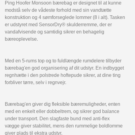
Ping Hoofer Monsoon bærebag er designet til at kunne
modstå selv de vådeste forhold med sin vandtætte
konstruktion og 4 sømforseglede lommer (8 i alt). Tasken
er udstyret med SensorDry® skulderremme, der er
vandafvisende og samtidig sikrer en behagelig
bæreoplevelse.
Med en 5-rums top og to fuldlængde rumdelere tilbyder
bærebag'en god organisering af dit udstyr. En indbygget
regnhætte i den polstrede hoftepude sikrer, at dine ting
forbliver tørre, selv i regnvejr.
Bærebag'en giver dig fleksible bæremuligheder, enten
med en enkelt eller dobbeltrem, og sikrer god balance
under transport. Den slagfaste bund med anti-flex
vægge giver stabilitet, mens den rummelige boldlomme
giver plads til ekstra udstyr.