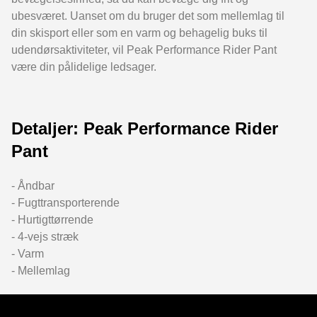
ubesværet. Uanset om du bruger det som mellemlag til
din skisport eller som en varm og behagelig buks til
udendørsaktiviteter, vil Peak Performance Rider Pant
være din pålidelige ledsager.
Detaljer: Peak Performance Rider
Pant
- Åndbar
- Fugttransporterende
- Hurtigttørrende
- 4-vejs stræk
- Varm
- Mellemlag