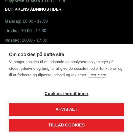
Supporten er åben 10.00 - 17.30
BUTIKKENS ÅBNINGSTIDER
Mandag: 10.00 - 17.30
Tirsdag: 10.00 - 17.30
Onsdag: 10.00 - 17.30
Torsdag: 10.00 - 17.30
Om cookies på dette site
Fredag: 10.30 - 17.30
Vi bruger cookies til at indsamle og analysere oplysninger på
stedet ydeevne og brug, til at give de sociale medier funktioner og
Lørdag: 10.00 - 13.00
til at forbedre og tilpasse indhold og reklamer.
Læs mere
Søndag: Lukket
Cookies-indstillinger
AFVIS ALT
©2025 - Fun Sport ApS drevet af MM Sports Trading ApS
DK31498228
TILLAD COOKIES