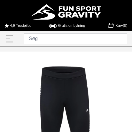
4,9 Trustpilot
Gratis ombytning
Kurv(0)