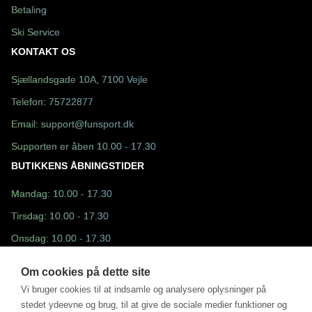
Betaling
Ski Service
KONTAKT OS
Sjællandsgade 10A, 7100 Vejle
Telefon:
75722877
Email:
support@funsport.dk
Supporten er åben 10.00 - 17.30
BUTIKKENS ÅBNINGSTIDER
Mandag: 10.00 - 17.30
Tirsdag: 10.00 - 17.30
Onsdag: 10.00 - 17.30
Torsdag: 10.00 - 17.30
Om cookies på dette site
Fredag: 10.30 - 17.30
Vi bruger cookies til at indsamle og analysere oplysninger på
stedet ydeevne og brug, til at give de sociale medier funktioner og
Lørdag: 10.00 - 13.00