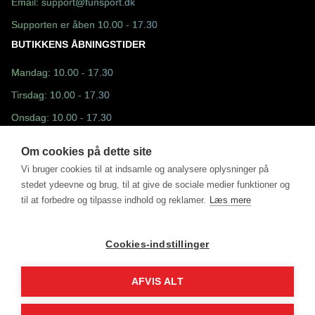
Email:
support@funsport.dk
Supporten er åben 10.00 - 17.30
BUTIKKENS ÅBNINGSTIDER
Mandag: 10.00 - 17.30
Tirsdag: 10.00 - 17.30
Onsdag: 10.00 - 17.30
Torsdag: 10.00 - 17.30
Om cookies på dette site
Fredag: 10.30 - 17.30
Vi bruger cookies til at indsamle og analysere oplysninger på
stedet ydeevne og brug, til at give de sociale medier funktioner og
Lørdag: 10.00 - 13.00
til at forbedre og tilpasse indhold og reklamer.
Læs mere
Søndag: Lukket
Cookies-indstillinger
AFVIS ALT
©2025 - Fun Sport ApS drevet af MM Sports Trading ApS
DK31498228