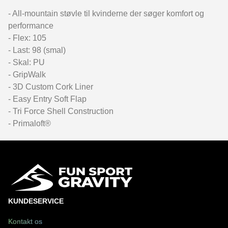
- All-mountain støvle til kvinderne der søger komfort og
performance
- Flex: 105
- Last: 98 (smal)
- Skal: PU
- GripWalk
- 3D Custom Cork Liner
- Easy Entry Soft Flap
- Tri Force Shell Construction
- Primaloft®
KUNDESERVICE
Kontakt os