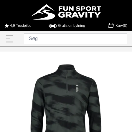
4,9 Trustpilot
Gratis ombytning
Kurv(0)