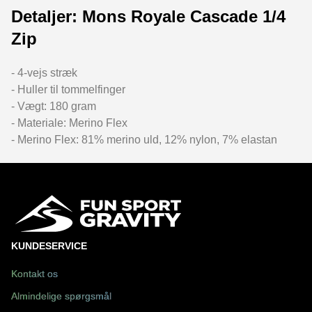
Detaljer: Mons Royale Cascade 1/4
Zip
- 4-vejs stræk
- Huller til tommelfinger
- Vægt: 180 gram
- Materiale: Merino Flex
- Merino Flex: 81% merino uld, 12% nylon, 7% elastan
KUNDESERVICE
Kontakt os
Almindelige spørgsmål