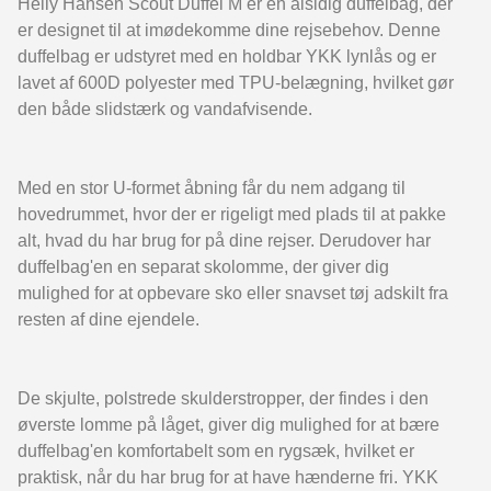
Helly Hansen Scout Duffel M er en alsidig duffelbag, der
er designet til at imødekomme dine rejsebehov. Denne
duffelbag er udstyret med en holdbar YKK lynlås og er
lavet af 600D polyester med TPU-belægning, hvilket gør
den både slidstærk og vandafvisende.
Med en stor U-formet åbning får du nem adgang til
hovedrummet, hvor der er rigeligt med plads til at pakke
alt, hvad du har brug for på dine rejser. Derudover har
duffelbag'en en separat skolomme, der giver dig
mulighed for at opbevare sko eller snavset tøj adskilt fra
resten af dine ejendele.
De skjulte, polstrede skulderstropper, der findes i den
øverste lomme på låget, giver dig mulighed for at bære
duffelbag'en komfortabelt som en rygsæk, hvilket er
praktisk, når du har brug for at have hænderne fri. YKK