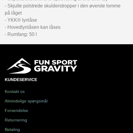
- Skjulte polstrede skulderstropper i den øverste lomme
på låget
- YKK® lynlåse
- Hovedlynlåsen kan låses
- Rumfang: 50 l
KUNDESERVICE
Kontakt os
Almindelige spørgsmål
Forsendelse
Returnering
Betaling