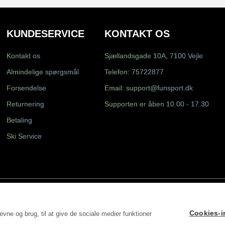
KUNDESERVICE
KONTAKT OS
Kontakt os
Sjællandsgade 10A, 7100 Vejle
Almindelige spørgsmål
Telefon:
75722877
Forsendelse
Email:
support@funsport.dk
Returnering
Supporten er åben 10.00 - 17.30
Betaling
Ski Service
Cookies-in
vne og brug, til at give de sociale medier funktioner
S DK31498228