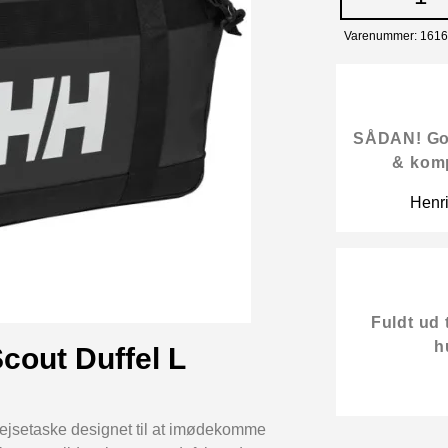
Varenummer: 161
SÅDAN! Gode
& kom
Henr
Fuldt ud 
h
cout Duffel L
rejsetaske designet til at imødekomme