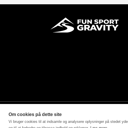
Om cookies på dette site
Vi bruger cookies til at indsamle og analysere oplysninger på stedet ydee
©2025 - Fun Sport ApS drevet af MM Sports Trading Ap
og til at forbedre og tilpasse indhold og reklamer.
Læs mere