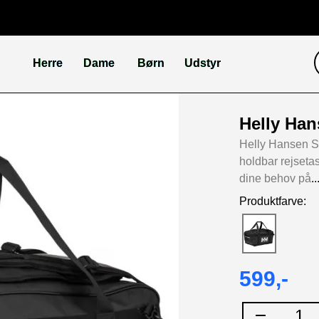
Herre
Dame
Børn
Udstyr
Helly Han
Helly Hansen Sc
holdbar rejseta
dine behov på
.
Produktfarve:
599,-
1