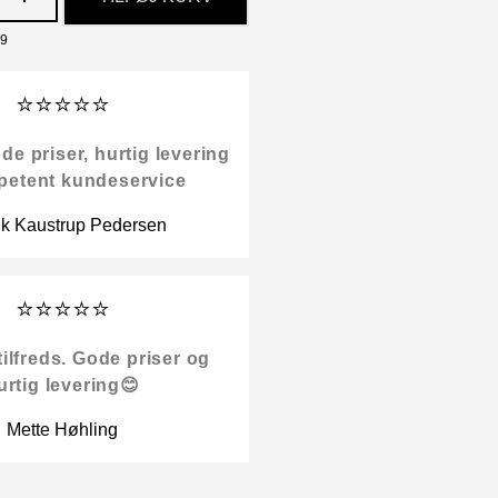
69
⭐⭐⭐⭐⭐
 priser, hurtig levering
petent kundeservice
ik Kaustrup Pedersen
⭐⭐⭐⭐⭐
tilfreds. Gode priser og
urtig levering😊
Mette Høhling