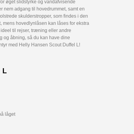
or øget slidstyrke og vandafvisende
ver nem adgang til hovedrummet, samt en
polstrede skulderstropper, som findes i den
t, mens hovedlynlåsen kan låses for ekstra
deel til rejser, træning eller andre
ing og åbning, så du kan have dine
ventyr med Helly Hansen Scout Duffel L!
l L
på låget