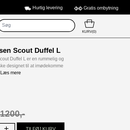
Hurtig levering
Gratis ombytning
KURV(0)
sen Scout Duffel L
out Duffel L er en rummelig og
ske designet til at imødekomme
..Læs mere
1200,-
TILFØJ KURV