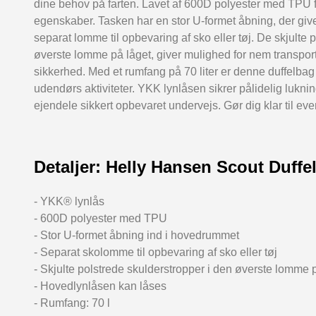
dine behov på farten. Lavet af 600D polyester med TPU f
egenskaber. Tasken har en stor U-formet åbning, der gi
separat lomme til opbevaring af sko eller tøj. De skjulte 
øverste lomme på låget, giver mulighed for nem transpor
sikkerhed. Med et rumfang på 70 liter er denne duffelbag i
udendørs aktiviteter. YKK lynlåsen sikrer pålidelig lukn
ejendele sikkert opbevaret undervejs. Gør dig klar til e
Detaljer: Helly Hansen Scout Duffe
- YKK® lynlås
- 600D polyester med TPU
- Stor U-formet åbning ind i hovedrummet
- Separat skolomme til opbevaring af sko eller tøj
- Skjulte polstrede skulderstropper i den øverste lomme 
- Hovedlynlåsen kan låses
- Rumfang: 70 l