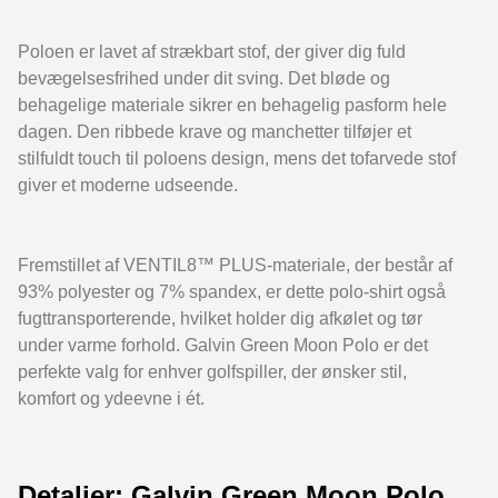
Poloen er lavet af strækbart stof, der giver dig fuld
bevægelsesfrihed under dit sving. Det bløde og
behagelige materiale sikrer en behagelig pasform hele
dagen. Den ribbede krave og manchetter tilføjer et
stilfuldt touch til poloens design, mens det tofarvede stof
giver et moderne udseende.
Fremstillet af VENTIL8™ PLUS-materiale, der består af
93% polyester og 7% spandex, er dette polo-shirt også
fugttransporterende, hvilket holder dig afkølet og tør
under varme forhold. Galvin Green Moon Polo er det
perfekte valg for enhver golfspiller, der ønsker stil,
komfort og ydeevne i ét.
Detaljer: Galvin Green Moon Polo