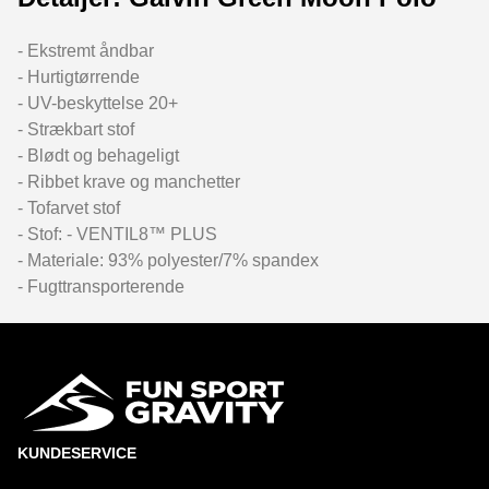
- Ekstremt åndbar
- Hurtigtørrende
- UV-beskyttelse 20+
- Strækbart stof
- Blødt og behageligt
- Ribbet krave og manchetter
- Tofarvet stof
- Stof: - VENTIL8™ PLUS
- Materiale: 93% polyester/7% spandex
- Fugttransporterende
KUNDESERVICE