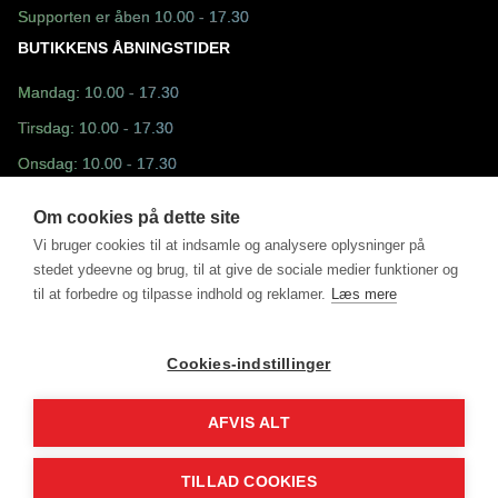
Supporten er åben 10.00 - 17.30
BUTIKKENS ÅBNINGSTIDER
Mandag: 10.00 - 17.30
Tirsdag: 10.00 - 17.30
Onsdag: 10.00 - 17.30
Torsdag: 10.00 - 17.30
Om cookies på dette site
Fredag: 10.30 - 17.30
Vi bruger cookies til at indsamle og analysere oplysninger på
stedet ydeevne og brug, til at give de sociale medier funktioner og
Lørdag: 10.00 - 13.00
til at forbedre og tilpasse indhold og reklamer.
Læs mere
Søndag: Lukket
Cookies-indstillinger
AFVIS ALT
©2025 - Fun Sport ApS drevet af MM Sports Trading ApS
DK31498228
TILLAD COOKIES