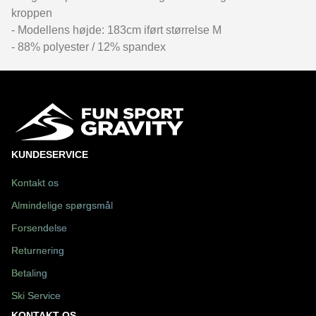
kroppen
- Modellens højde: 183cm iført størrelse M
- 88% polyester / 12% spandex
KUNDESERVICE
Kontakt os
Almindelige spørgsmål
Forsendelse
Returnering
Betaling
Ski Service