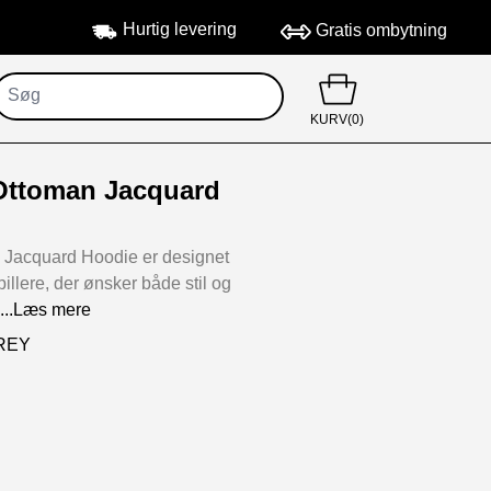
Hurtig levering
Gratis ombytning
KURV(0)
Ottoman Jacquard
Jacquard Hoodie er designet
spillere, der ønsker både stil og
...Læs mere
GREY