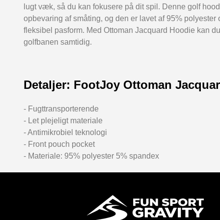
lugt væk, så du kan fokusere på dit spil. Denne golf hoodi
opbevaring af småting, og den er lavet af 95% polyester
fleksibel pasform. Med Ottoman Jacquard Hoodie kan du 
golfbanen samtidig.
Detaljer: FootJoy Ottoman Jacqua
- Fugttransporterende
- Let plejeligt materiale
- Antimikrobiel teknologi
- Front pouch pocket
- Materiale: 95% polyester 5% spandex