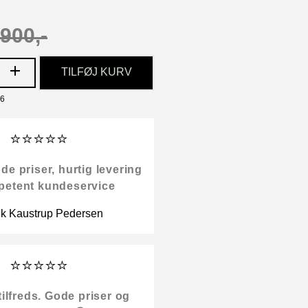
900,-
TILFØJ KURV
96
⭐⭐⭐⭐⭐
 priser, hurtig levering
petent kundeservice
ik Kaustrup Pedersen
⭐⭐⭐⭐⭐
tilfreds. Gode priser og