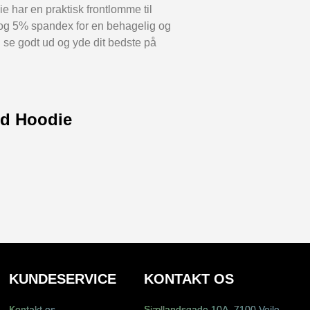
e har en praktisk frontlomme til
 og 5% spandex for en behagelig og
se godt ud og yde dit bedste på
rd Hoodie
KUNDESERVICE
KONTAKT OS