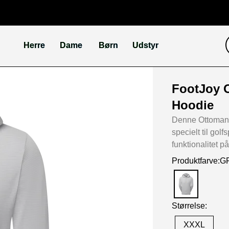
Herre
Dame
Børn
Udstyr
FootJoy 
Hoodie
Denne Ottoman 
specielt til golf
funktionalitet på
Produktfarve:
Størrelse:
XXXL