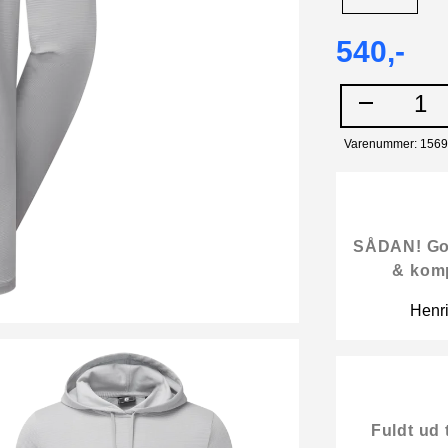
540,-
1
Varenummer: 156
SÅDAN! Gode
& kom
Henr
Fuldt ud 