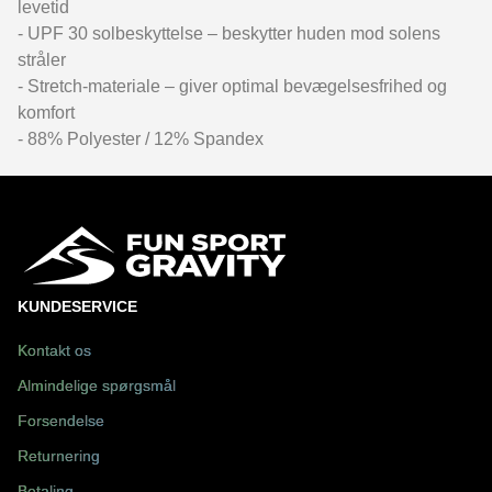
levetid
- UPF 30 solbeskyttelse – beskytter huden mod solens
stråler
- Stretch-materiale – giver optimal bevægelsesfrihed og
komfort
- 88% Polyester / 12% Spandex
KUNDESERVICE
Kontakt os
Almindelige spørgsmål
Forsendelse
Returnering