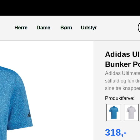
Herre
Dame
Børn
Udstyr
Adidas Ul
Bunker P
Adidas Ultimate
stilfuld og funkt
sine tre knappe
Produktfarve:
318,-