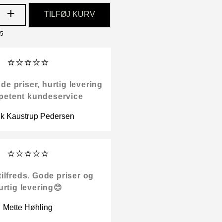
TILFØJ KURV
75
⭐⭐⭐⭐⭐
 priser, hurtig levering
petent kundeservice
ik Kaustrup Pedersen
⭐⭐⭐⭐⭐
tilfreds. Gode priser og
urtig levering😊
Mette Høhling