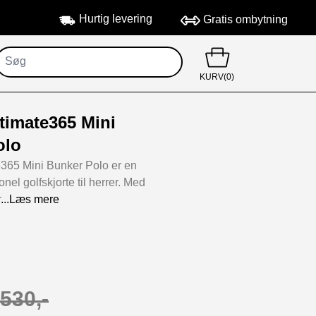
Hurtig levering
Gratis ombytning
KURV(0)
timate365 Mini
olo
365 Mini Bunker Polo er en
ionel golfskjorte til herrer. Med
r
...Læs mere
530,-