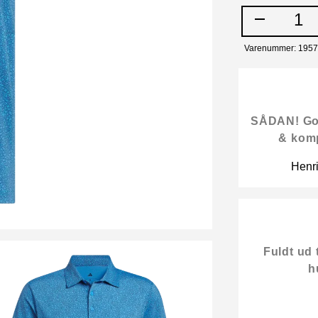
1
Varenummer: 195
SÅDAN! Gode
& kom
Henr
Fuldt ud 
h