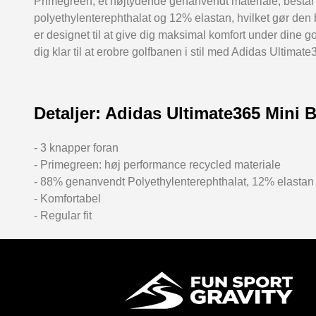
Primegreen, et højtydende genanvendt materiale, består
polyethylenterephthalat og 12% elastan, hvilket gør den
er designet til at give dig maksimal komfort under dine go
dig klar til at erobre golfbanen i stil med Adidas Ultimat
Detaljer: Adidas Ultimate365 Mini 
- 3 knapper foran
- Primegreen: høj performance recycled materiale
- 88% genanvendt Polyethylenterephthalat, 12% elastan
- Komfortabel
- Regular fit