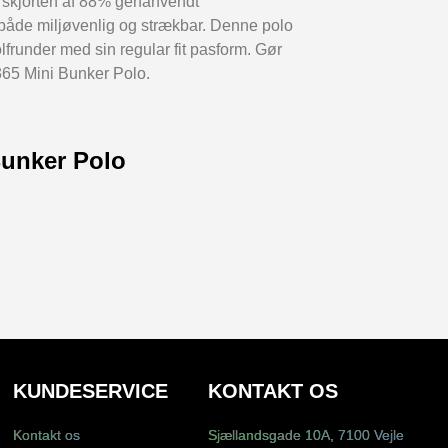
 skjorten af 88% genanvendt
 både miljøvenlig og strækbar. Denne polo
lfrunder med sin regular fit pasform. Gør
e365 Mini Bunker Polo.
Bunker Polo
KUNDESERVICE
KONTAKT OS
Kontakt os
Sjællandsgade 10A, 7100 Vejle