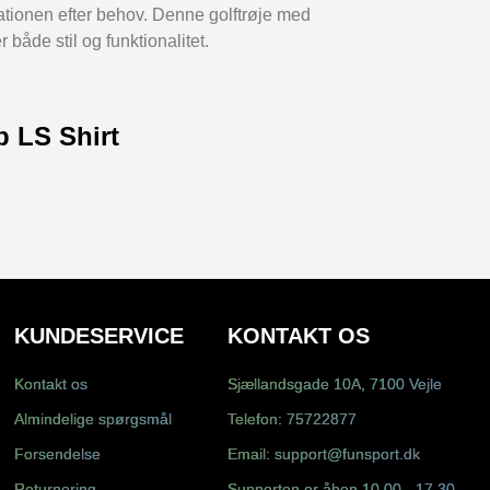
lationen efter behov. Denne golftrøje med
r både stil og funktionalitet.
p LS Shirt
KUNDESERVICE
KONTAKT OS
Kontakt os
Sjællandsgade 10A, 7100 Vejle
Almindelige spørgsmål
Telefon:
75722877
Forsendelse
Email:
support@funsport.dk