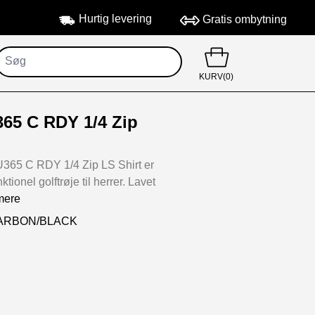
Hurtig levering
Gratis ombytning
KURV(0)
65 C RDY 1/4 Zip
365 C RDY 1/4 Zip LS Shirt er
nktionel golftrøje til herrer. Lavet
mere
:CARBON/BLACK