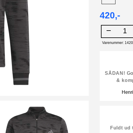
420,-
1
Varenummer: 142
SÅDAN! Gode
& kom
Henr
Fuldt ud 