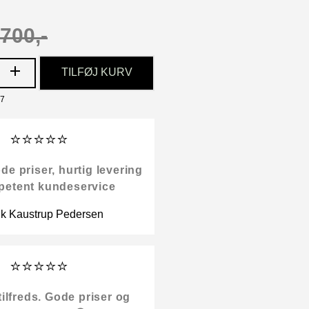
700,-
TILFØJ KURV
07
⭐⭐⭐⭐⭐
 priser, hurtig levering
petent kundeservice
ik Kaustrup Pedersen
⭐⭐⭐⭐⭐
tilfreds. Gode priser og