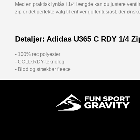
Med en praktisk lynlås i 1/4 længde kan du justere venti
zip er det perfekte valg til enhver golfentusiast, der ønske
Detaljer: Adidas U365 C RDY 1/4 Zi
- 100% rec polyester
- COLD.RDY-teknologi
- Blød og strækbar fleece