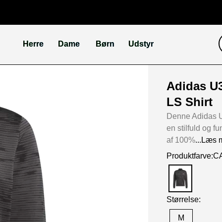
Herre
Dame
Børn
Udstyr
Adidas U3
LS Shirt
Denne Adidas U
en stilfuld og fu
af 100%
...Læs 
Produktfarve
Størrelse:
M