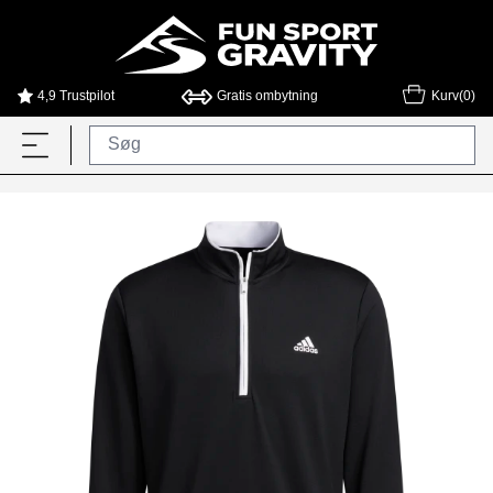
4,9 Trustpilot
Gratis ombytning
Kurv(0)