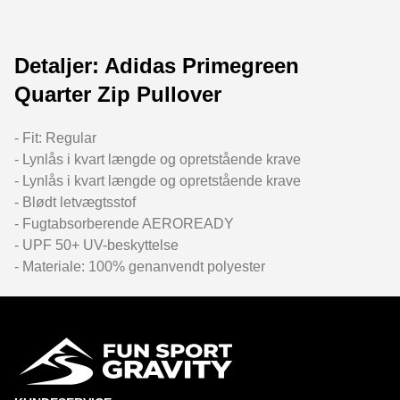
Detaljer: Adidas Primegreen
Quarter Zip Pullover
- Fit: Regular
- Lynlås i kvart længde og opretstående krave
- Lynlås i kvart længde og opretstående krave
- Blødt letvægtsstof
- Fugtabsorberende AEROREADY
- UPF 50+ UV-beskyttelse
- Materiale: 100% genanvendt polyester