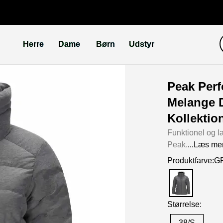
Herre
Dame
Børn
Udstyr
Peak Per
Melange
Kollektio
Funktionel og 
Peak.
...Læs me
Produktfarve:G
Størrelse: