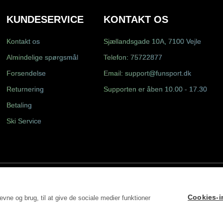
KUNDESERVICE
KONTAKT OS
Kontakt os
Sjællandsgade 10A, 7100 Vejle
Almindelige spørgsmål
Telefon:
75722877
Forsendelse
Email:
support@funsport.dk
Returnering
Supporten er åben 10.00 - 17.30
Betaling
Ski Service
Cookies-in
vne og brug, til at give de sociale medier funktioner
S DK31498228