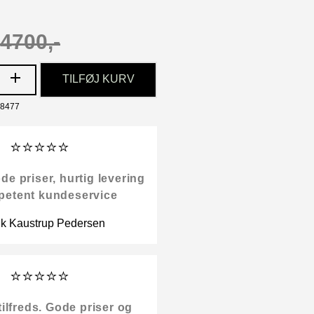
4700,-
TILFØJ KURV
28477
⭐⭐⭐⭐⭐
 priser, hurtig levering
petent kundeservice
ik Kaustrup Pedersen
⭐⭐⭐⭐⭐
tilfreds. Gode priser og