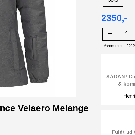
38/S
2350,-
1
Varenummer: 201
SÅDAN! Gode
& kom
Henr
ance Velaero Melange
Fuldt ud 