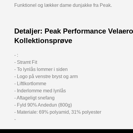
Funktionel og lækker dame dunjakke fra Peak.
Detaljer: Peak Performance Velae
Kollektionsprøve
- :
- Stramt Fit
- To lynlås lommer i siden
- Logo på venstre bryst og arm
- Liftlkortlomme
- Inderlomme med lynlås
- Aftageligt snefang
- Fyld 90% Andedun (800g)
- Materiale: 69% polyamid, 31% polyester
-