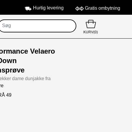
Hurtig levering
Gratis ombytning
KURV(0)
formance Velaero
 Down
nsprøve
lækker dame dunjakke fra
re
RÅ 49