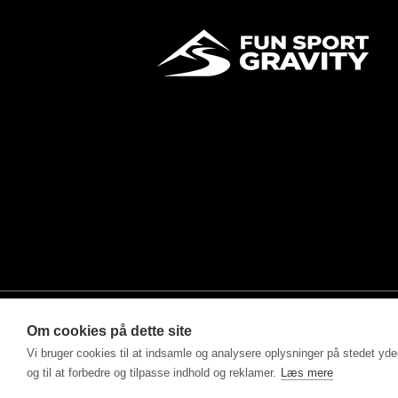
Om cookies på dette site
Vi bruger cookies til at indsamle og analysere oplysninger på stedet ydee
©2025 - Fun Sport ApS drevet af MM Sports Trading Ap
og til at forbedre og tilpasse indhold og reklamer.
Læs mere