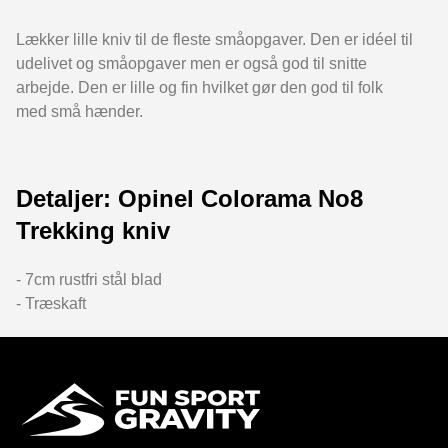
Lækker lille kniv til de fleste småopgaver. Den er idéel til
udelivet og småopgaver men er også god til snitte
arbejde. Den er lille og fin hvilket gør den god til folk
med små hænder.
Detaljer: Opinel Colorama No8
Trekking kniv
- 7cm rustfri stål blad
- Træskaft