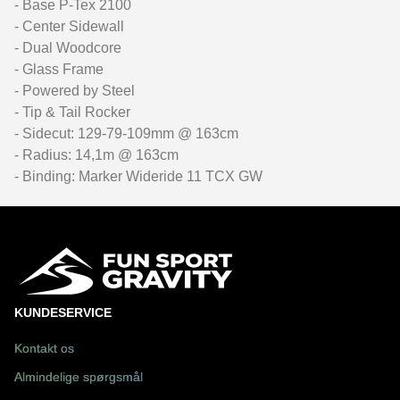
- Base P-Tex 2100
- Center Sidewall
- Dual Woodcore
- Glass Frame
- Powered by Steel
- Tip & Tail Rocker
- Sidecut: 129-79-109mm @ 163cm
- Radius: 14,1m @ 163cm
- Binding: Marker Wideride 11 TCX GW
KUNDESERVICE
Kontakt os
Almindelige spørgsmål