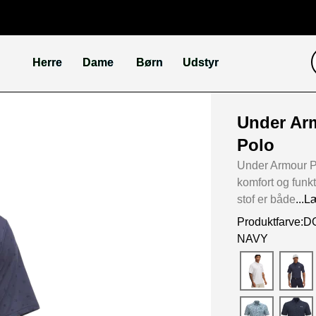
Herre
Dame
Børn
Udstyr
Under Arm
Polo
Under Armour Pl
komfort og funk
stof er både
...
Produktfarve
NAVY