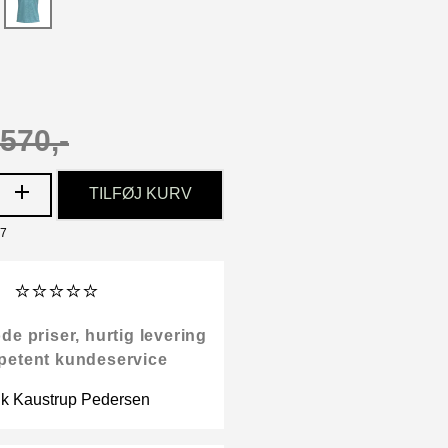
570,-
TILFØJ KURV
27
⭐⭐⭐⭐⭐
 priser, hurtig levering
petent kundeservice
ik Kaustrup Pedersen