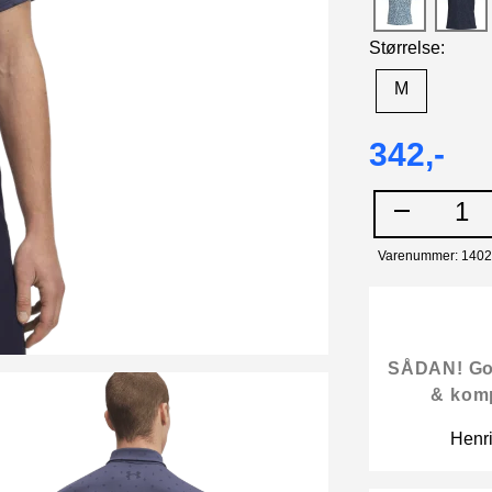
Størrelse:
M
342,-
1
Varenummer: 140
SÅDAN! Gode
& kom
Henr