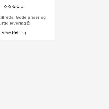
⭐⭐⭐⭐⭐
tilfreds. Gode priser og
urtig levering😊
Mette Høhling