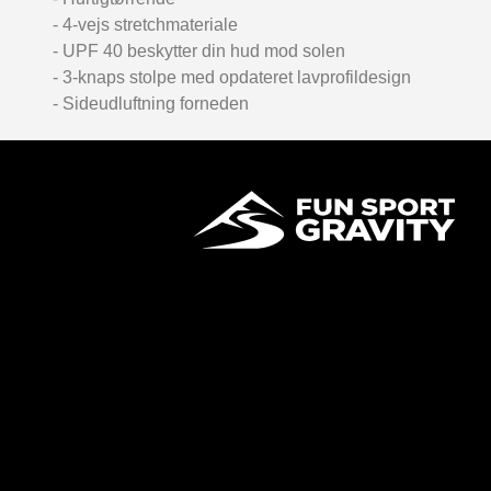
- 4-vejs stretchmateriale
- UPF 40 beskytter din hud mod solen
- 3-knaps stolpe med opdateret lavprofildesign
- Sideudluftning forneden