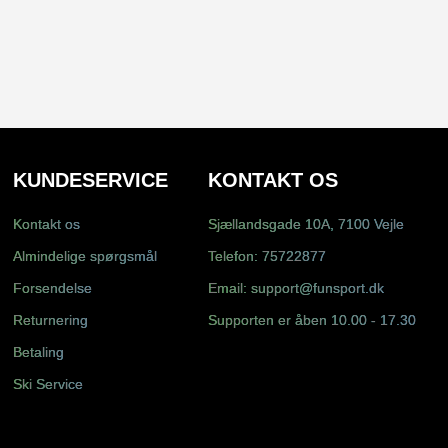
KUNDESERVICE
KONTAKT OS
Kontakt os
Sjællandsgade 10A, 7100 Vejle
Almindelige spørgsmål
Telefon:
75722877
Forsendelse
Email:
support@funsport.dk
Returnering
Supporten er åben 10.00 - 17.30
Betaling
Ski Service