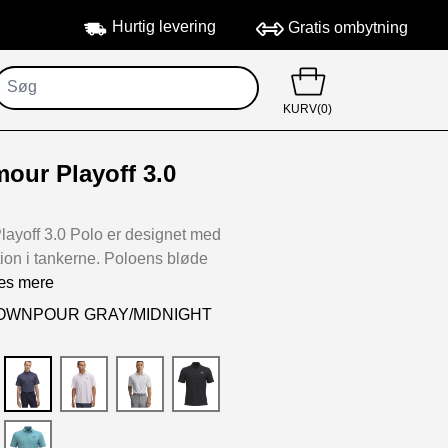
Hurtig levering
Gratis ombytning
KURV(0)
our Playoff 3.0
ayoff 3.0 Polo er designet med
tion i tankerne. Poloens bløde
Læs mere
:DOWNPOUR GRAY/MIDNIGHT