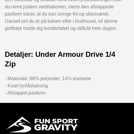
du nemt justere ventilationen, mens den afslappede
pasform sikrer, at du kan svinge frit og ubesværet.
Uanset om du er på banen eller i klubhuset, vil denne
golftrøje holde dig komfortabel og stilfuld hele dagen.
Detaljer: Under Armour Drive 1/4
Zip
- Materiale: 86% polyester, 14% elastane
- Kvart lynlåslukning
- Afslappet pasform