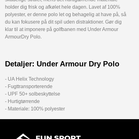
holder dig frisk og afkølet hele dagen. Lavet af 100%
polyester, er denne polo let og behagelig at have på, så
du kan fokusere på dit spil uden distraktioner. Gør dig
klar til at imponere på golfbanen med Under Armour
ArmourDry Polo.
Detaljer: Under Armour Dry Polo
- UA Helix Technology
- Fugttransporterende
- UPF 50+ solbeskyttelse
- Hurtigtørrende
- Materiale: 100% polyester