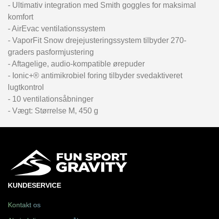
- Ultimativ integration med Smith goggles for maksimal
komfort
- AirEvac ventilationssystem
- VaporFit Snow drejejusteringssystem tilbyder 270-
graders pasformjustering
- Aftagelige, audio-kompatible ørepuder
- Ionic+® antimikrobiel foring tilbyder svedaktiveret
lugtkontrol
- 10 ventilationsåbninger
- Vægt: Størrelse M, 450 g
KUNDESERVICE
Kontakt os