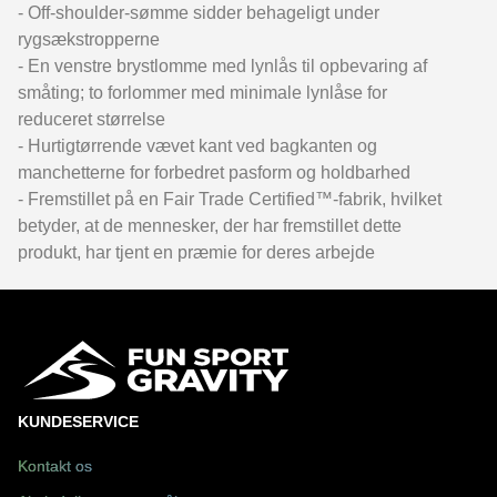
- Off-shoulder-sømme sidder behageligt under
rygsækstropperne
- En venstre brystlomme med lynlås til opbevaring af
småting; to forlommer med minimale lynlåse for
reduceret størrelse
- Hurtigtørrende vævet kant ved bagkanten og
manchetterne for forbedret pasform og holdbarhed
- Fremstillet på en Fair Trade Certified™-fabrik, hvilket
betyder, at de mennesker, der har fremstillet dette
produkt, har tjent en præmie for deres arbejde
KUNDESERVICE
Kontakt os