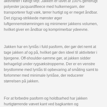
aktiviteter i køligt vejr. Jakken er lavet af 100% genbrugt
polyester jacquardfleece med hulkernegarn, der
transporterer fugt væk, tørrer hurtigt og er meget åndbar.
Det zigzag-strikkede mønster øger
luftgennemstrømningen og minimerer jakkens volumen,
hvilket giver en åndbar og komprimerbar ydeevne.
Jakken har en lynlås i fuld pasform, der gør det nemt at
tage jakken af og på, hvilket gør den ideel til aktiviteter i
bjergene. Off-shoulder-sømme gør, at jakken sidder
behageligt under rygsækstropperne. Der er en venstre
brystlomme med lynlås til opbevaring af småting samt to
forlommer med minimale lynlåse, der reducerer
størrelsen på jakken.
For at forbedre pasform og holdbarhed har jakken
hurtigtørrende vævet kant ved bagkanten og