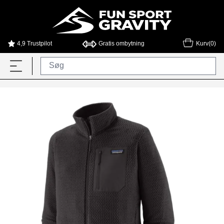
4,9 Trustpilot
Gratis ombytning
Kurv(0)