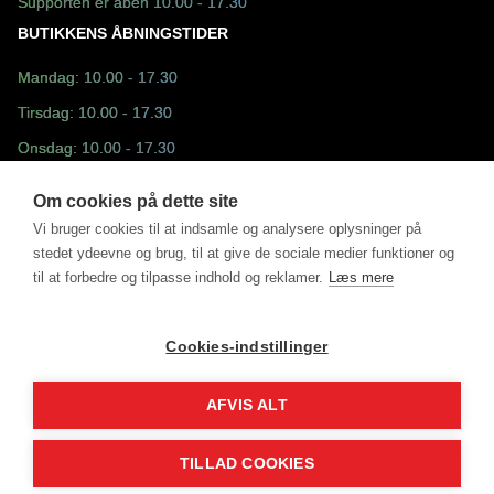
Supporten er åben 10.00 - 17.30
BUTIKKENS ÅBNINGSTIDER
Mandag: 10.00 - 17.30
Tirsdag: 10.00 - 17.30
Onsdag: 10.00 - 17.30
Torsdag: 10.00 - 17.30
Om cookies på dette site
Fredag: 10.30 - 17.30
Vi bruger cookies til at indsamle og analysere oplysninger på
stedet ydeevne og brug, til at give de sociale medier funktioner og
Lørdag: 10.00 - 13.00
til at forbedre og tilpasse indhold og reklamer.
Læs mere
Søndag: Lukket
Cookies-indstillinger
AFVIS ALT
©2025 - Fun Sport ApS drevet af MM Sports Trading ApS
DK31498228
TILLAD COOKIES