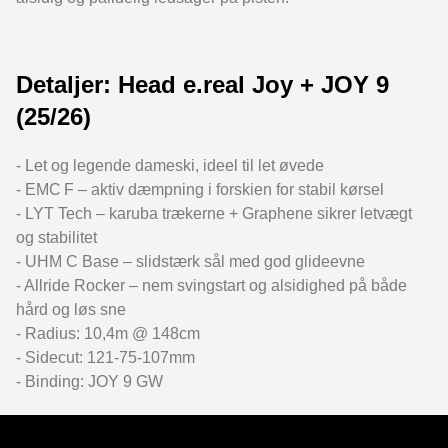
Detaljer: Head e.real Joy + JOY 9
(25/26)
- Let og legende dameski, ideel til let øvede
- EMC F – aktiv dæmpning i forskien for stabil kørsel
- LYT Tech – karuba trækerne + Graphene sikrer letvægt
og stabilitet
- UHM C Base – slidstærk sål med god glideevne
- Allride Rocker – nem svingstart og alsidighed på både
hård og løs sne
- Radius: 10,4m @ 148cm
- Sidecut: 121-75-107mm
- Binding: JOY 9 GW