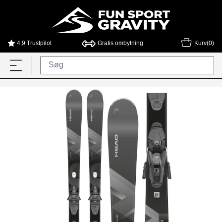
4,9 Trustpilot
Gratis ombytning
Kurv(0)