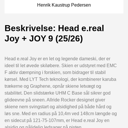
Henrik Kaustrup Pedersen
Beskrivelse: Head e.real
Joy + JOY 9 (25/26)
Head e.real Joy er en let og legende dameski, der er
ideel til let øvede skiløbere. Skien er udstyret med EMC
F aktiv dæmpning i forskien, som bidrager til stabil
kørsel. Med LYT Tech teknologi, der kombinerer karuba
trækerne og Graphene, opnår skiene letvægt og
stabilitet. Den slidstærke UHM C Base sål sikrer god
glideevne på sneen. Allride Rocker designet giver
skiene nem svingstart og alsidighed på både hård og
løs sne. Med en radius på 10,4m ved 148cm længde og
en sidecut på 121-75-107mm, er Head e.real Joy en
alsidig og pålidelig ledsager på pisten.