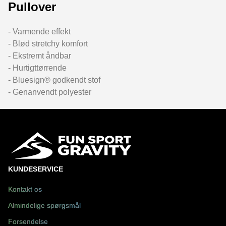
Pullover
- Varmende effekt
- Blød stretchy komfort
- Ekstremt åndbar
- Hurtigttørrende
- Bluesign® godkendt stof
- Genanvendt polyester
KUNDESERVICE
Kontakt os
Almindelige spørgsmål
Forsendelse