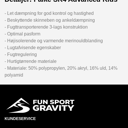
- Let dæmpning for god kontrol og hastighed
- Beskyttende skinneben og ankeldæmpning
- Fugttransporterende 3-lags konstruktion
- Optimal pasform
- Højisolerende og varmende merinouldblanding
- Lugtafvisende egenskaber
- Fugtregulering
- Hurtigtørrende materiale
- Materiale: 50% polypropylen, 20% akryl, 16% uld, 14%
polyamid
KUNDESERVICE