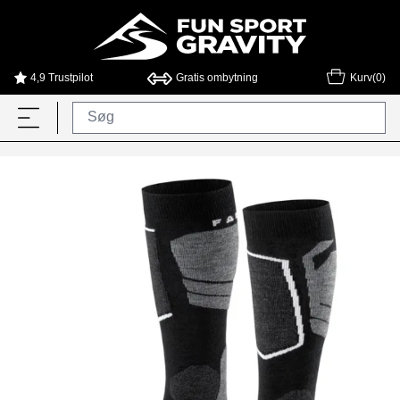
4,9 Trustpilot
Gratis ombytning
Kurv(0)