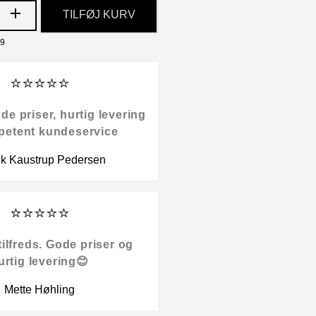
TILFØJ KURV
19
⭐⭐⭐⭐⭐
 priser, hurtig levering
petent kundeservice
ik Kaustrup Pedersen
⭐⭐⭐⭐⭐
tilfreds. Gode priser og
urtig levering😊
Mette Høhling