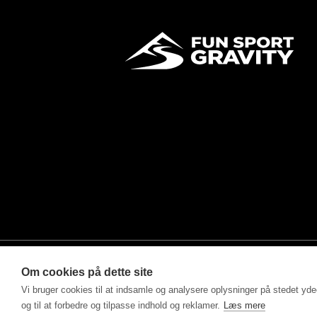
Om cookies på dette site
Vi bruger cookies til at indsamle og analysere oplysninger på stedet ydee
©2025 - Fun Sport ApS drevet af MM Sports Trading Ap
og til at forbedre og tilpasse indhold og reklamer.
Læs mere