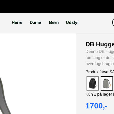
Herre
Dame
Børn
Udstyr
DB Hugge
Denne DB Hugge
rumfang er det p
hverdagsbrug o
Produktfarve
Kun 1 på lager 
1700,-