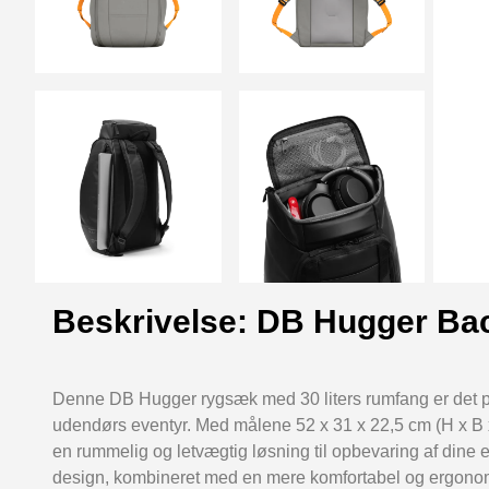
Beskrivelse: DB Hugger Ba
Denne DB Hugger rygsæk med 30 liters rumfang er det pe
udendørs eventyr. Med målene 52 x 31 x 22,5 cm (H x B x
en rummelig og letvægtig løsning til opbevaring af dine e
design, kombineret med en mere komfortabel og ergonom