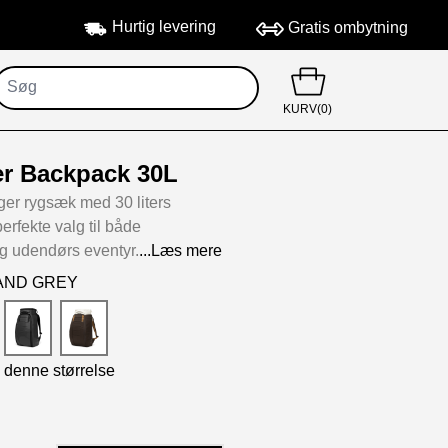
Hurtig levering
Gratis ombytning
KURV(0)
r Backpack 30L
r rygsæk med 30 liters
erfekte valg til både
g udendørs eventyr.
...Læs mere
:SAND GREY
i denne størrelse