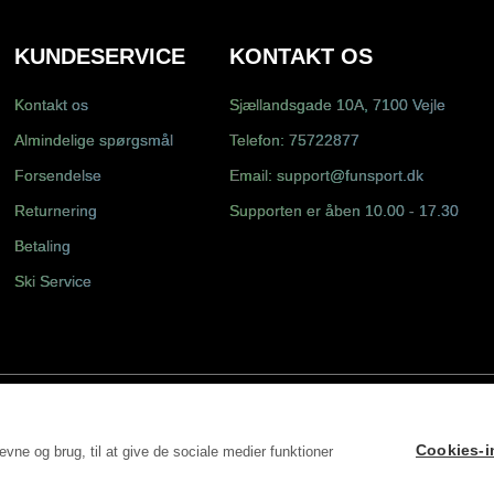
KUNDESERVICE
KONTAKT OS
Kontakt os
Sjællandsgade 10A, 7100 Vejle
Almindelige spørgsmål
Telefon:
75722877
Forsendelse
Email:
support@funsport.dk
Returnering
Supporten er åben 10.00 - 17.30
Betaling
Ski Service
Cookies-in
vne og brug, til at give de sociale medier funktioner
S DK31498228