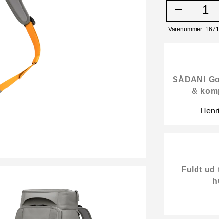
1
Varenummer: 167
SÅDAN! Gode
& kom
Henr
Fuldt ud 
h