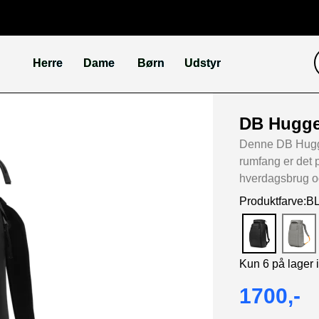
Herre
Dame
Børn
Udstyr
DB Hugge
Denne DB Hugge
rumfang er det p
hverdagsbrug o
Produktfarve:
Kun 6 på lager 
1700,-