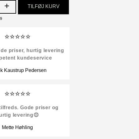
TILFØJ KURV
19
⭐⭐⭐⭐⭐
 priser, hurtig levering
petent kundeservice
ik Kaustrup Pedersen
⭐⭐⭐⭐⭐
tilfreds. Gode priser og
urtig levering😊
Mette Høhling