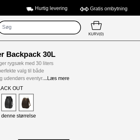
Hurtig levering
Gratis ombytning
KURV(0)
r Backpack 30L
r rygsæk med 30 liters
erfekte valg til både
g udendørs eventyr.
...Læs mere
BLACK OUT
i denne størrelse