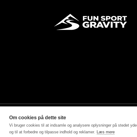
Om cookies på dette site
Vi bruger cookies til at indsamle og analysere oplysninger på stedet ydee
©2025 - Fun Sport ApS drevet af MM Sports Trading Ap
og til at forbedre og tilpasse indhold og reklamer.
Læs mere