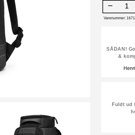
1
Varenummer: 167
SÅDAN! Gode
& kom
Henr
Fuldt ud 
h