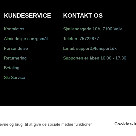
KUNDESERVICE
KONTAKT OS
Kontakt os
Sjællandsgade 10A, 7100 Vejle
Almindelige spørgsmål
Telefon:
75722877
Forsendelse
Email:
support@funsport.dk
Returnering
Supporten er åben 10.00 - 17.30
Betaling
Ski Service
Cookies-in
vne og brug, til at give de sociale medier funktioner
S DK31498228