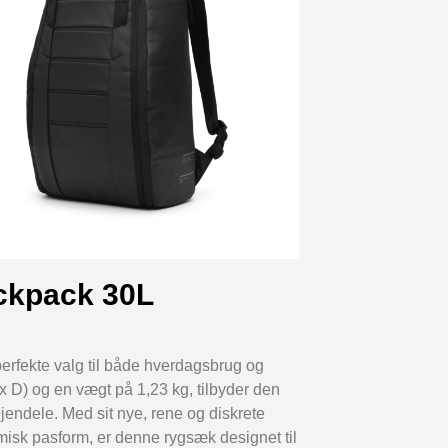
ckpack 30L
rfekte valg til både hverdagsbrug og
 D) og en vægt på 1,23 kg, tilbyder den
jendele. Med sit nye, rene og diskrete
isk pasform, er denne rygsæk designet til